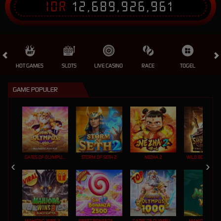
IDR
12,689,926,961
HOT GAMES
SLOTS
LIVE CASINO
RACE
TOGEL
OL
GAME POPULER
GATES OF OLYMPUS POP
STORM OF SETH 2
NEZHA 2
MAHJONG WINS 3 – BLACK SCATTER
SWEET BONANZA 2500
GATES OF OLYMPUS 1000
MAHJONG WAYS