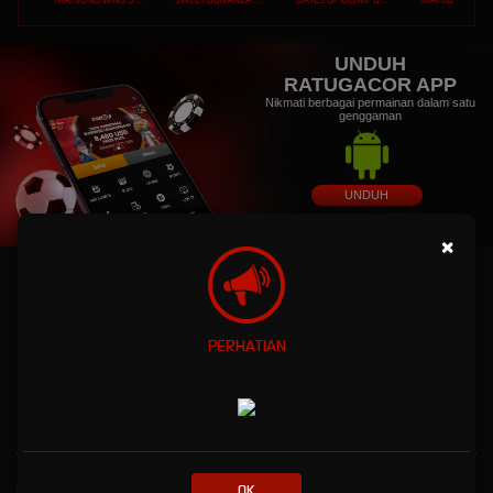
UNDUH
RATUGACOR APP
Nikmati berbagai permainan dalam satu
genggaman
UNDUH
PANDUAN INSTALASI
×
RATUGACOR: Aplikasi Rekomendasi Main Slot88 Gacor
Resmi Terbaru Gampang Menang
PERHATIAN
RATUGACOR
menjadi sebuah platform terpilih yang menyediakan link download aplikasi
yang menjadi rekomendasi tempat bermain slot88 gacor dengan tampilan responsif ringan
akses cepat dengan menggunakan link alternatif anti blokir.
OK
Kebijaksanaan
Platform