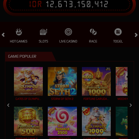
IDR
12,673,150,412
HOT GAMES
SLOTS
LIVE CASINO
RACE
TOGEL
OL
GAME POPULER
GATES OF OLYMPUS POP
STORM OF SETH 2
FORTUNE GARUDA 1000
MOCHI MANIA 1
FORTUNE GEMS 500
SWEET BONANZA 2500
GATES OF OLYMPUS 1000
MAHJONG WAYS