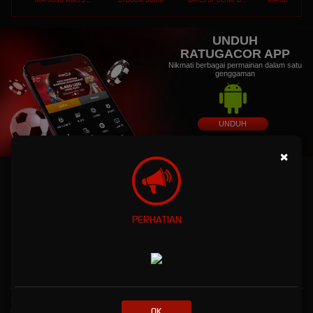
UNDUH
RATUGACOR APP
Nikmati berbagai permainan dalam satu
genggaman
UNDUH
PANDUAN INSTALASI
×
RATUGACOR: Aplikasi Rekomendasi Main Slot88 Gacor
Resmi Terbaru Gampang Menang
PERHATIAN
RATUGACOR
menjadi sebuah platform terpilih yang menyediakan link download aplikasi
yang menjadi rekomendasi tempat bermain slot88 gacor dengan tampilan responsif ringan
akses cepat dengan menggunakan link alternatif anti blokir.
OK
Kebijaksanaan
Platform