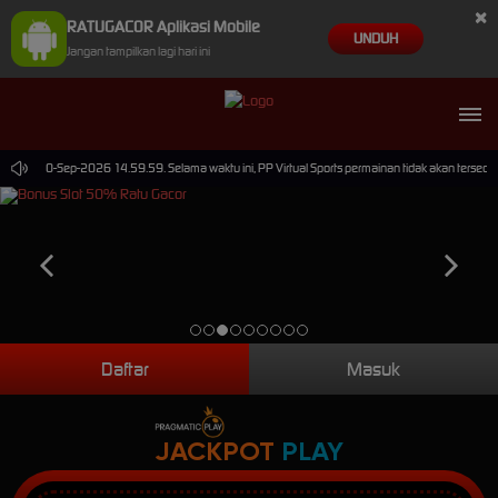
×
RATUGACOR Aplikasi Mobile
UNDUH
Jangan tampilkan lagi hari ini
sampai 30-Sep-2026 14.59.59. Selama waktu ini, PP Virtual Sports permainan tidak akan tersed
Daftar
Masuk
JACKPOT
PLAY