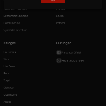
Tentang RATUGACOR
Promosi
Responsible Gambling
Loyalty
Pusat Bantuan
Referral
Syarat dan Ketentuan
Kategori
Dukungan
Hot Games
Ratugacor Official
Slots
+6281313027364
Live Casino
Race
Togel
Olahraga
Crash Game
Arcade