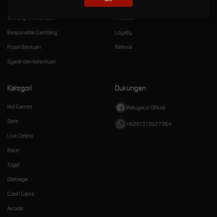
Tentang RATUGACOR
Promosi
Responsible Gambling
Loyalty
Pusat Bantuan
Referral
Syarat dan Ketentuan
Kategori
Dukungan
Hot Games
Ratugacor Official
Slots
+6281313027364
Live Casino
Race
Togel
Olahraga
Crash Game
Arcade