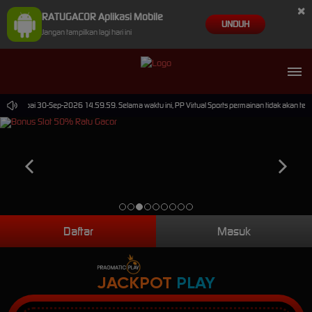
×
RATUGACOR Aplikasi Mobile
UNDUH
Jangan tampilkan lagi hari ini
.59 sampai 30-Sep-2026 14.59.59. Selama waktu ini, PP Virtual Sports permainan tidak akan te
Daftar
Masuk
JACKPOT
PLAY